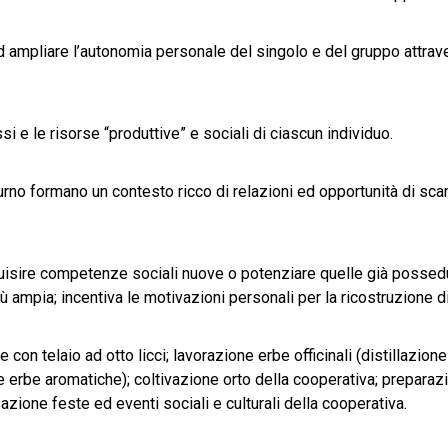
d ampliare l’autonomia personale del singolo e del gruppo attravers
ssi e le risorse “produttive” e sociali di ciascun individuo.
urno formano un contesto ricco di relazioni ed opportunità di scam
uisire competenze sociali nuove o potenziare quelle già possedut
ù ampia; incentiva le motivazioni personali per la ricostruzione di
 con telaio ad otto licci; lavorazione erbe officinali (distillazion
rbe aromatiche); coltivazione orto della cooperativa; preparazi
zione feste ed eventi sociali e culturali della cooperativa.