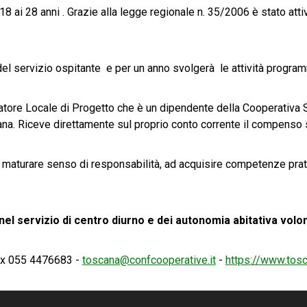
 18 ai 28 anni . Grazie alla legge regionale n. 35/2006 è stato att
à del servizio ospitante e per un anno svolgerà le attività progra
atore Locale di Progetto che è un dipendente della Cooperativa 
. Riceve direttamente sul proprio conto corrente il compenso stab
o a maturare senso di responsabilità, ad acquisire competenze pra
 servizio di centro diurno e dei autonomia abitativa volont
ax 055 4476683 -
toscana@confcooperative.it
-
https://www.tosc