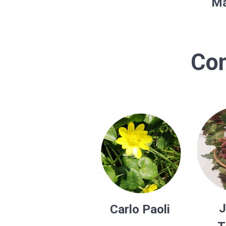
Ma
Con
J
Carlo Paoli