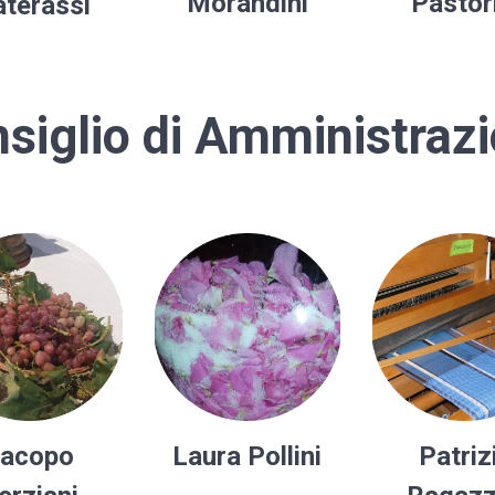
Morandini
Pastor
terassi
siglio di Amministraz
acopo
Laura Pollini
Patriz