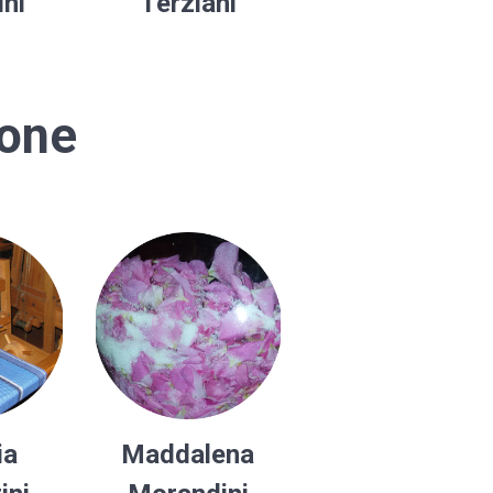
ini
Terziani
ione
ia
Maddalena