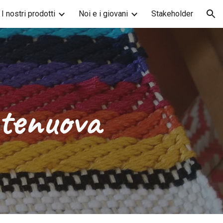
I nostri prodotti
Noi e i giovani
Stakeholder
ion
ntenuova