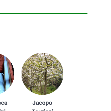
sca
Jacopo