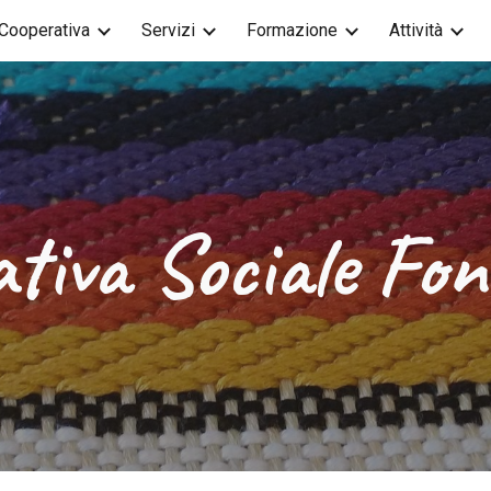
Cooperativa
Servizi
Formazione
Attività
ip to main content
Skip to navigat
tiva Sociale Fo